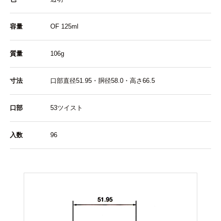
容量
OF 125ml
質量
106g
寸法
口部直径51.95・胴径58.0・高さ66.5
口部
53ツイスト
入数
96