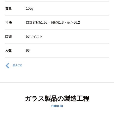
質量
106g
寸法
口部直径51.95・胴径61.8・高さ66.2
口部
53ツイスト
入数
96
BACK
ガラス製品の製造工程
PROCESS