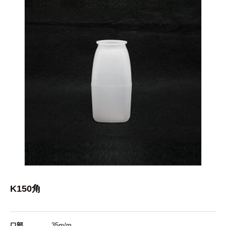
K150角
口部
35m/m