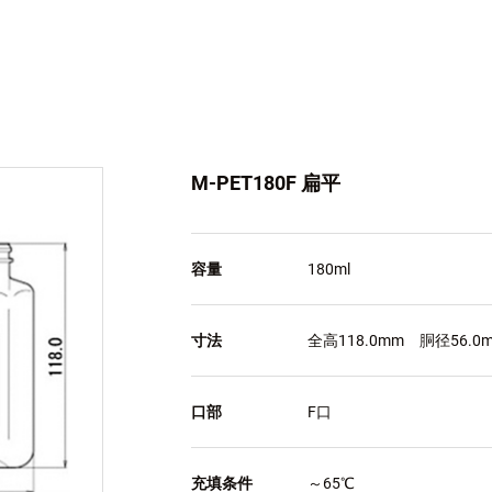
M-PET180F 扁平
容量
180ml
寸法
全高118.0mm 胴径56.0
口部
F口
充填条件
～65℃