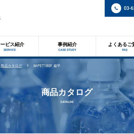
03-6
サービス紹介
事例紹介
よくあるご
SERVICE
CASE STUDY
FAQ
商品カタログ
M-PET180F 扁平
商品カタログ
CATALOG