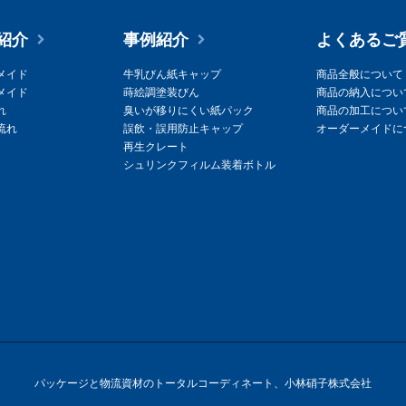
紹介
事例紹介
よくあるご
メイド
牛乳びん紙キャップ
商品全般について
メイド
蒔絵調塗装びん
商品の納入につい
れ
臭いが移りにくい紙パック
商品の加工につい
流れ
誤飲・誤用防止キャップ
オーダーメイドに
再生クレート
シュリンクフィルム装着ボトル
パッケージと物流資材のトータルコーディネート、小林硝子株式会社