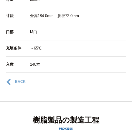
寸法
全高184.0mm 胴径72.0mm
口部
M口
充填条件
～65℃
入数
140本
BACK
樹脂製品の製造工程
PROCESS