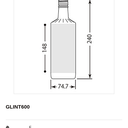
GLINT600
色
F