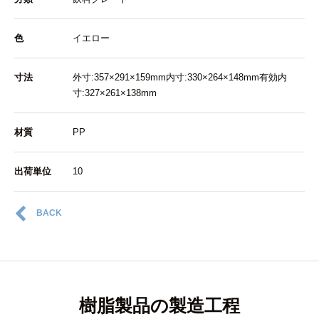
色
イエロー
寸法
外寸:357×291×159mm内寸:330×264×148mm有効内
寸:327×261×138mm
材質
PP
出荷単位
10
BACK
樹脂製品の製造工程