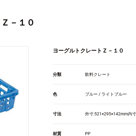
トＺ－１０
ヨーグルトクレートＺ－１０
分類
飲料クレート
色
ブルー / ライトブルー
寸法
外寸:521×295×142mm内寸
材質
PP