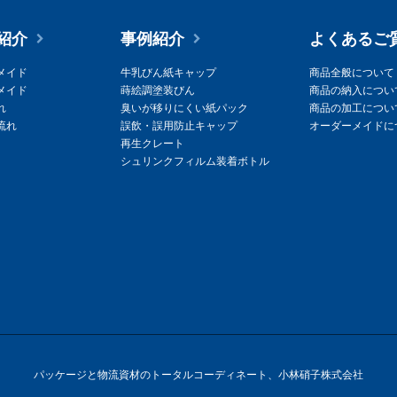
紹介
事例紹介
よくあるご
メイド
牛乳びん紙キャップ
商品全般について
メイド
蒔絵調塗装びん
商品の納入につい
れ
臭いが移りにくい紙パック
商品の加工につい
流れ
誤飲・誤用防止キャップ
オーダーメイドに
再生クレート
シュリンクフィルム装着ボトル
パッケージと物流資材のトータルコーディネート、小林硝子株式会社