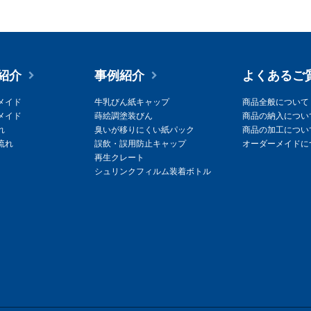
紹介
事例紹介
よくあるご
メイド
牛乳びん紙キャップ
商品全般について
メイド
蒔絵調塗装びん
商品の納入につい
れ
臭いが移りにくい紙パック
商品の加工につい
流れ
誤飲・誤用防止キャップ
オーダーメイドに
再生クレート
シュリンクフィルム装着ボトル