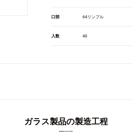
口部
64リンプル
入数
40
ガラス製品の製造工程
PROCESS