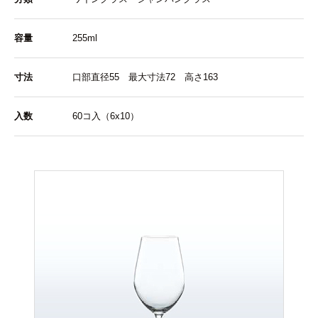
容量
255ml
寸法
口部直径55 最大寸法72 高さ163
入数
60コ入（6x10）