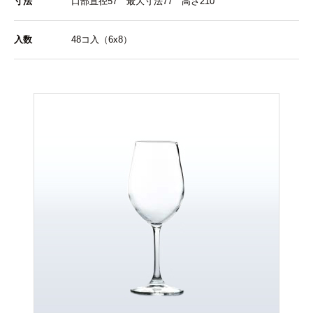
寸法
口部直径57 最大寸法77 高さ210
入数
48コ入（6x8）